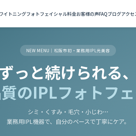
ワイトニング
フォトフェイシャル
料金
お客様の声
FAQ
ブログ
アクセ
NEW MENU｜松阪市初・業務用IPL光美容
ずっと続けられる
質のIPLフォトフ
シミ・くすみ・毛穴・小じわ…
業務用IPL機器で、自分のペースで丁寧にケア。