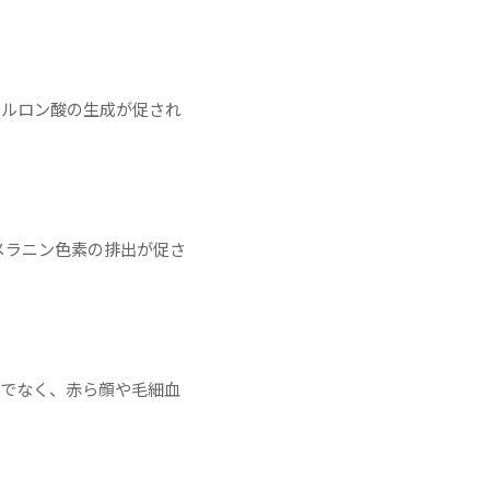
アルロン酸の生成が促され
メラニン色素の排出が促さ
けでなく、赤ら顔や毛細血