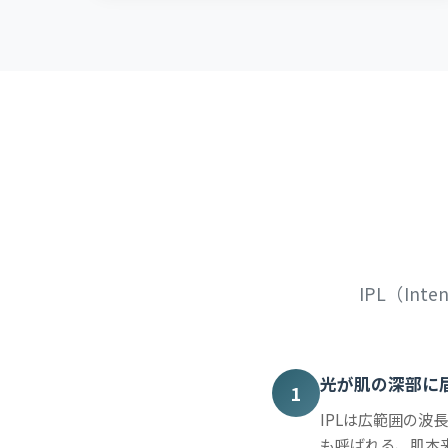
IPL（In
光が肌の深部に
1
IPLは広範囲の
も呼ばれる、肌本