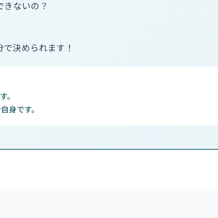
できないの？
分で決められます！
。
す。
分自身です。